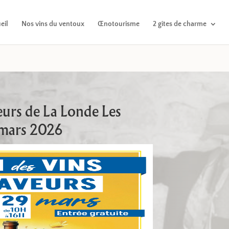
eil
Nos vins du ventoux
Œnotourisme
2 gîtes de charme
eurs de La Londe Les
 mars 2026