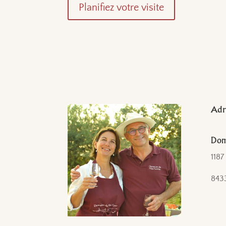
Planifiez votre visite
Adre
Dom
1187
843