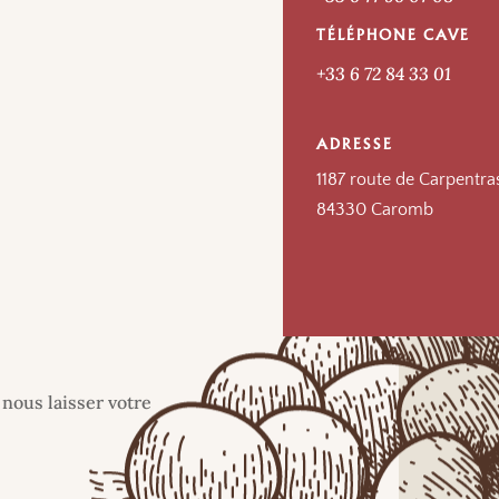
TÉLÉPHONE CAVE
+33 6 72 84 33 01
ADRESSE
1187 route de Carpentra
84330 Caromb
 nous laisser votre