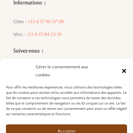
Informations :
Gîtes :
+33 6 77 96 07 08
Vins :
+33 6 72 84 33 01
Suivez-nous :
Gérer le consentement aux
cookies
Pour offrir les meilleures expériences, nous utilisons des technologies telles
que les cookies pour stocker et/ou accéder aux informations des appareils. Le
L’ABUS D’ALCOOL EST
fait de consentir à ces technologies nous permettra de traiter des données
telles que le comportement de navigation ou les ID uniques sur ce site. Le fait
DANGEREUX POUR LA SANTÉ. A
de ne pas consentir ou de retirer son consentement peut avoir un effet négatif
CONSOMMER AVEC
sur certaines caractéristiques et fonctions.
MODÉRATION.
Accepter