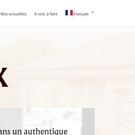
Nos actualités
A voir, à faire
Français
x
ans un authentique