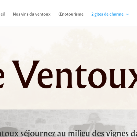
eil
Nos vins du ventoux
Œnotourisme
2 gîtes de charme
te Ventou
oux séjournez au milieu des vignes d