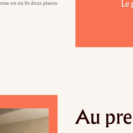
Le 
orme en un lit deux places
Au pre