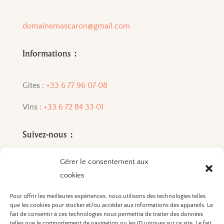
domainemascaron@gmail.com
Informations :
Gîtes :
+33 6 77 96 07 08
Vins :
+33 6 72 84 33 01
Suivez-nous :
Gérer le consentement aux
cookies
Pour offrir les meilleures expériences, nous utilisons des technologies telles
que les cookies pour stocker et/ou accéder aux informations des appareils. Le
L’ABUS D’ALCOOL EST
fait de consentir à ces technologies nous permettra de traiter des données
telles que le comportement de navigation ou les ID uniques sur ce site. Le fait