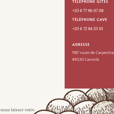
TÉLÉPHONE GÎTES
+33 6 77 96 07 08
TÉLÉPHONE CAVE
+33 6 72 84 33 01
ADRESSE
1187 route de Carpentra
84330 Caromb
 nous laisser votre