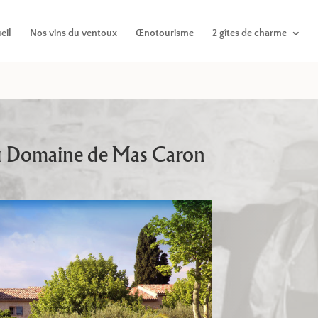
eil
Nos vins du ventoux
Œnotourisme
2 gîtes de charme
du Domaine de Mas Caron