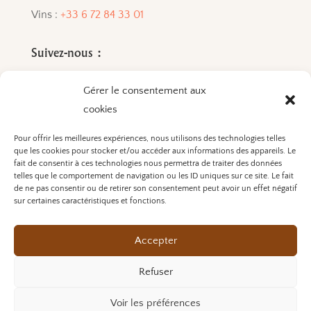
Vins :
+33 6 72 84 33 01
Suivez-nous :
Gérer le consentement aux
cookies
Pour offrir les meilleures expériences, nous utilisons des technologies telles
que les cookies pour stocker et/ou accéder aux informations des appareils. Le
L’ABUS D’ALCOOL EST
fait de consentir à ces technologies nous permettra de traiter des données
telles que le comportement de navigation ou les ID uniques sur ce site. Le fait
DANGEREUX POUR LA SANTÉ. A
de ne pas consentir ou de retirer son consentement peut avoir un effet négatif
CONSOMMER AVEC
sur certaines caractéristiques et fonctions.
MODÉRATION.
Accepter
Refuser
Mentions légales et politique de confidentialité
Voir les préférences
Réalisation Atelier Robin Martinez ©2025